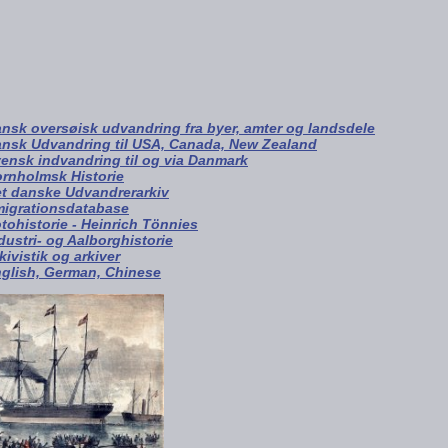
nsk oversøisk udvandring fra byer, amter og landsdele
nsk Udvandring til USA, Canada, New Zealand
ensk indvandring til og via Danmark
rnholmsk Historie
t danske Udvandrerarkiv
igrationsdatabase
tohistorie - Heinrich Tönnies
dustri- og Aalborghistorie
kivistik og arkiver
glish, German, Chinese