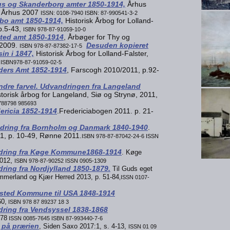
us og Skanderborg amter 1850-1914,
Århus
, Århus 2007
ISSN: 0108-7940 ISBN: 87-990541-3-2
bo amt 1850-1914,
Historisk Årbog for Lolland-
 p.5-43,
ISBN 978-87-91059-10-0
sted amt 1850-1914
, Årbøger for Thy og
d2009.
Desuden kopieret
ISBN 978-87-87382-17-5
in i 1847,
Historisk Årbog for Lolland-Falster,
ISBN978-87-91059-02-5
ders Amt 1852-1914
, Farscogh 2010/2011, p.92-
andre farvel. Udvandringen fra Langeland
orisk årbog for Langeland, Siø og Strynø, 2011,
 788798 985693
ericia 1852-1914
.Fredericiabogen 2011. p. 21-
dring fra Bornholm og Danmark 1840-1940
.
1, p. 10-49, Rønne 2011.
ISBN 978-87-87042-24-6 ISSN
dring fra Køge Kommune1868-1914
. Køge
,
2012
ISBN 978-87-90252 ISSN 0905-1309
ing fra Nordjylland 1850-1879.
Til Guds eget
immerland og Kjær Herred 2013, p. 51-84
,ISSN 0107-
gsted Kommune til USA 1848-1914
0,
ISBN 978 87 89237 18 3
ring fra Vendsyssel 1838-1868
-78
ISSN 0085-7645 ISBN 87-993440-7-6
 på prærien
, Siden Saxo 2017:1, s. 4-13,
ISSN 01 09