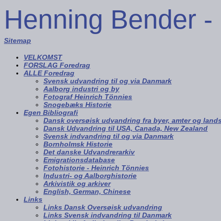
Henning Bender - 
Sitemap
VELKOMST
FORSLAG Foredrag
ALLE Foredrag
Svensk udvandring til og via Danmark
Aalborg industri og by
Fotograf Heinrich Tönnies
Snogebæks Historie
Egen Bibliografi
Dansk oversøisk udvandring fra byer, amter og land
Dansk Udvandring til USA, Canada, New Zealand
Svensk indvandring til og via Danmark
Bornholmsk Historie
Det danske Udvandrerarkiv
Emigrationsdatabase
Fotohistorie - Heinrich Tönnies
Industri- og Aalborghistorie
Arkivistik og arkiver
English, German, Chinese
Links
Links Dansk Oversøisk udvandring
Links Svensk indvandring til Danmark