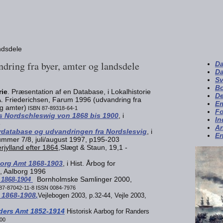
ndsdele
dring fra byer, amter og landsdele
Da
Da
Sv
Bo
rie
. Præsentation af en Database, i Lokalhistorie
De
 A. Friederichsen, Farum 1996 (udvandring fra
Em
g amter)
ISBN 87-89318-64-1
Fo
 Nordschleswig von 1868 bis 1900
, i
In
6
Ar
database og udvandringen fra Nordslesvig
, i
En
ummer 7/8, juli/august 1997, p195-203
jylland efter 1864
,Slægt & Staun, 19,1 -
org Amt 1868-1903
, i Hist. Årbog for
, Aalborg 1996
Bornholmske Samlinger 2000,
1868-1904
87-87042-11-8 ISSN 0084-7976
e 1868-1908
,
Vejlebogen 2003, p.32-44, Vejle 2003,
ders Amt 1852-1914
Historisk Aarbog for Randers
00