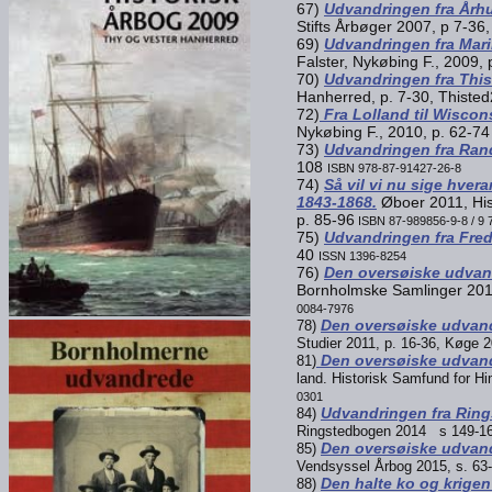
67)
Udvandringen fra Årh
Stifts Årbøger 2007, p 7-36
69)
Udvandringen fra Mari
Falster, Nykøbing F., 2009,
70)
Udvandringen fra Thi
Hanherred, p. 7-30, Thiste
72)
Fra Lolland til Wiscons
Nykøbing F., 2010, p. 62-74
73)
Udvandringen fra Ran
108
ISBN 978-87-91427-26-8
74)
Så vil vi nu sige hver
1843-1868.
Øboer 2011, Hist
p. 85-96
ISBN 87-989856-9-8 / 9
75)
Udvandringen fra Fred
40
ISSN 1396-8254
76)
Den oversøiske udvan
Bornholmske Samlinger 201
0084-7976
Den oversøiske udvan
78)
Studier 2011, p. 16-36, Køge 
Den oversøiske udvandr
81)
land.
Historisk Samfund for H
0301
Udvandringen fra Rin
84)
Ringstedbogen 2014 s 149-16
Den oversøiske udvand
85)
Vendsyssel Årbog 2015, s. 63
Den halte ko og krigen
88)