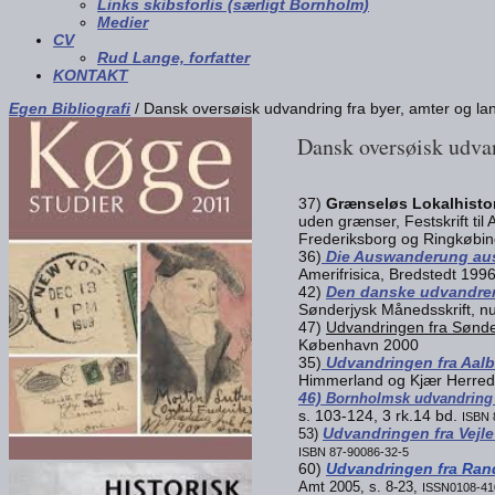
Links skibsforlis (særligt Bornholm)
Medier
CV
Rud Lange, forfatter
KONTAKT
Egen Bibliografi
/ Dansk oversøisk udvandring fra byer, amter og la
Dansk oversøisk udvan
37)
Grænseløs Lokalhisto
uden grænser, Festskrift til
Frederiksborg og Ringkøbin
36)
Die Auswanderung aus
Amerifrisica, Bredstedt 199
42)
Den danske udvandrer
Sønderjysk Månedsskrift, n
47)
Udvandringen fra Sønder
København 2000
35)
Udvandringen fra Aalb
Himmerland og Kjær Herred
46)
Bornholmsk udvandring 
s. 103-124, 3 rk.14 bd.
ISBN 
Udvandringen fra Vejl
53)
ISBN 87-90086-32-5
60)
Udvandringen fra Ran
Amt 2005, s. 8-23,
ISSN0108-41